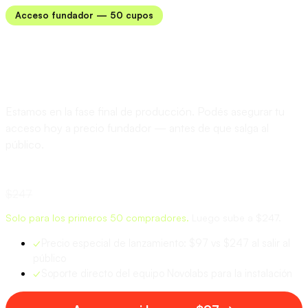
Acceso fundador — 50 cupos
El Founder OS está en
construcción.
Estamos en la fase final de producción. Podés asegurar tu
acceso hoy a precio fundador — antes de que salga al
público.
$97 USD
$247
Solo para los primeros 50 compradores.
Luego sube a $247.
✓
Precio especial de lanzamiento: $97 vs $247 al salir al
público
✓
Soporte directo del equipo Novolabs para la instalación